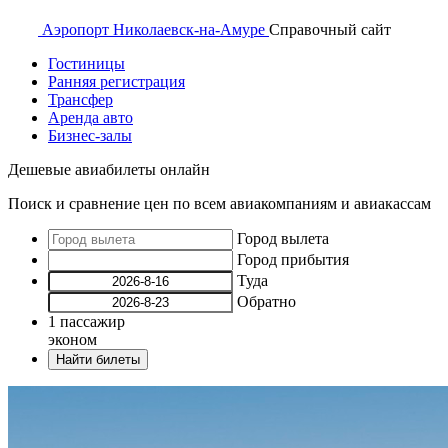
Аэропорт
Николаевск-на-Амуре
Справочный
сайт
Гостиницы
Ранняя регистрация
Трансфер
Аренда авто
Бизнес-залы
Дешевые авиабилеты онлайн
Поиск и сравнение цен по всем авиакомпаниям и авиакассам
Город вылета
Город прибытия
Туда
Обратно
1
пассажир
эконом
Найти билеты