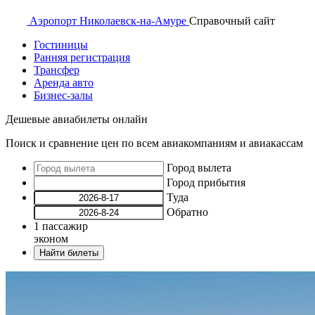
Аэропорт
Николаевск-на-Амуре
Справочный
сайт
Гостиницы
Ранняя регистрация
Трансфер
Аренда авто
Бизнес-залы
Дешевые авиабилеты онлайн
Поиск и сравнение цен по всем авиакомпаниям и авиакассам
Город вылета
Город прибытия
Туда
Обратно
1
пассажир
эконом
Найти билеты